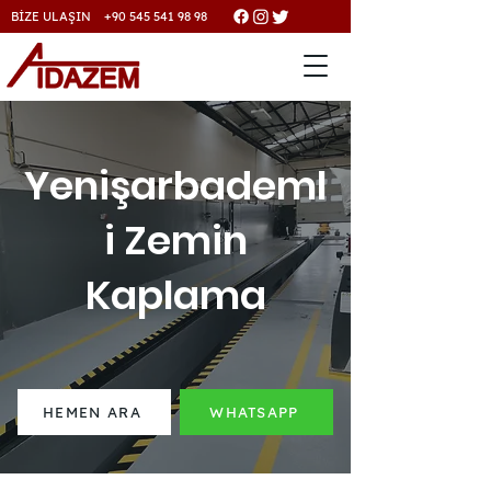
BİZE ULAŞIN +90 545 541 98 98
Yenişarbademl
i Zemin
Kaplama
HEMEN ARA
WHATSAPP