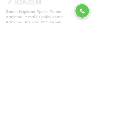
Zemin Kaplama
Epoksi Zemin
Kaplama, Metalik Epoksi Zemin
Kaplama, Taş Halı, PVC Zemin
Kaplama, Karo Halı, LVT, Kauçuk
Zemin Kaplama
+90 545 541 98 98
Bölgelerimiz
İstanbul Zemin Kaplama
Ankara Zemin Kaplama
İzmir Zemin Kaplama
Bursa Zemin Kaplama
Adana Zemin Kaplama
Gaziantep Zemin Kaplama
Antalya Zemin Kaplama
Konya Zemin Kaplama