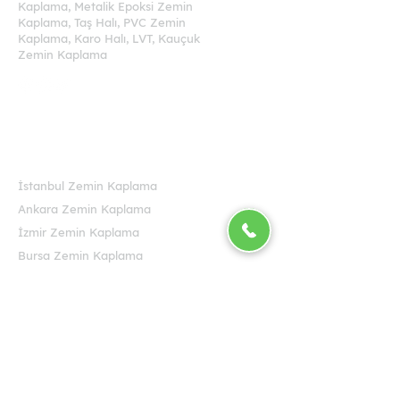
Kaplama, Metalik Epoksi Zemin
Kaplama, Taş Halı, PVC Zemin
Kaplama, Karo Halı, LVT, Kauçuk
Zemin Kaplama
+90 545 541 98 98
Bölgelerimiz
İstanbul Zemin Kaplama
Ankara Zemin Kaplama
İzmir Zemin Kaplama
Bursa Zemin Kaplama
Adana Zemin Kaplama
Gaziantep Zemin Kaplama
Antalya Zemin Kaplama
Konya Zemin Kaplama
Mersin Zemin Kaplama
Tüm Türkiye