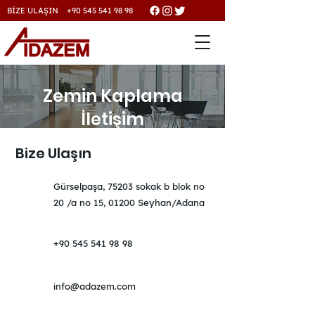
BİZE ULAŞIN +90 545 541 98 98
Zemin Kaplama
İletişim
Bize Ulaşın
Gürselpaşa, 75203 sokak b blok no
20 /a no 15, 01200 Seyhan/Adana
+90 545 541 98 98
info@adazem.com