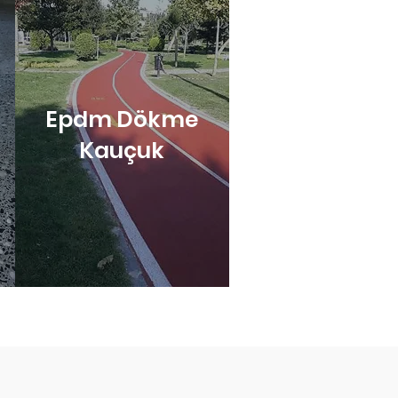
Epdm Dökme
Kauçuk