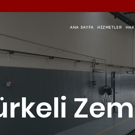
ANA SAYFA
HİZMETLER
HAK
ürkeli Zem