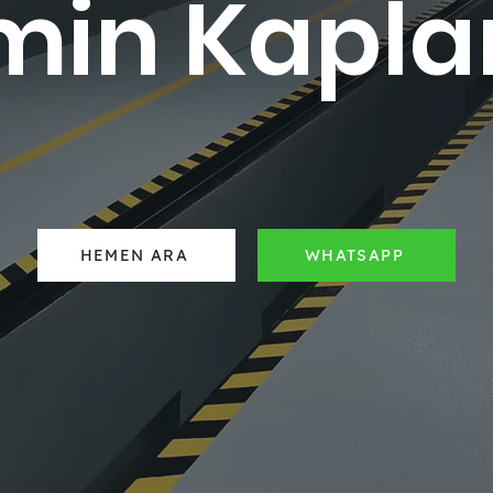
min Kapl
HEMEN ARA
WHATSAPP