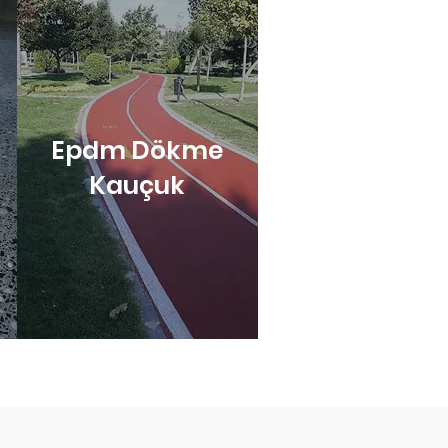
Epdm Dökme
Kauçuk