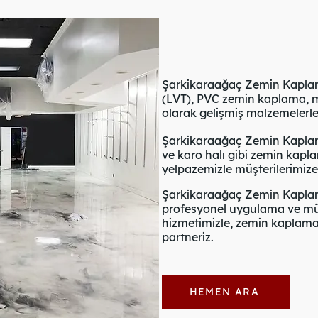
Şarkikaraağaç Zemin Kaplama 
(LVT), PVC zemin kaplama, me
olarak gelişmiş malzemelerle
Şarkikaraağaç Zemin Kaplam
ve karo halı gibi zemin kapl
yelpazemizle müşterilerimiz
Şarkikaraağaç Zemin Kaplama
profesyonel uygulama ve mü
hizmetimizle, zemin kaplama p
partneriz.
HEMEN ARA