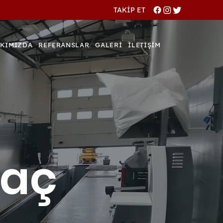
TAKİP ET
KIMIZDA
REFERANSLAR
GALERİ
İLETİŞİM
ğaç