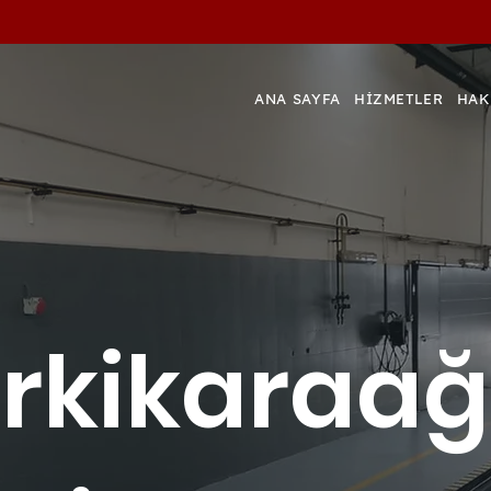
ANA SAYFA
HİZMETLER
HAK
rkikaraa