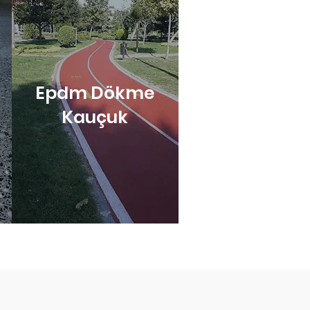
Epdm Dökme
Kauçuk