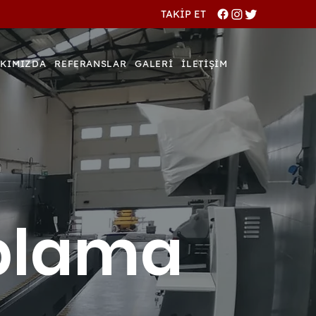
TAKİP ET
KIMIZDA
REFERANSLAR
GALERİ
İLETİŞİM
aplama