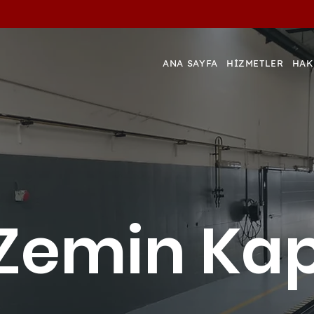
ANA SAYFA
HİZMETLER
HAK
 Zemin K