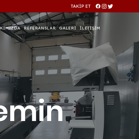
TAKİP ET
KIMIZDA
REFERANSLAR
GALERİ
İLETİŞİM
emin