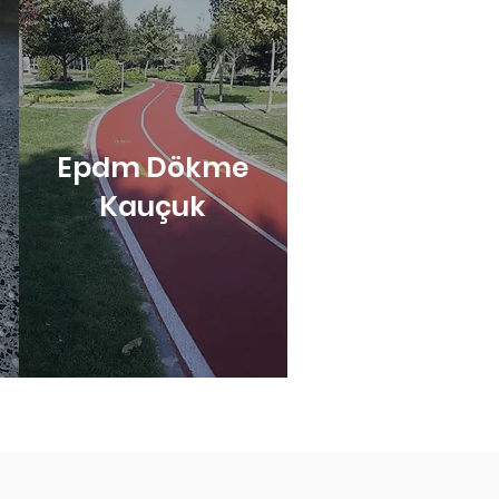
Epdm Dökme
Kauçuk