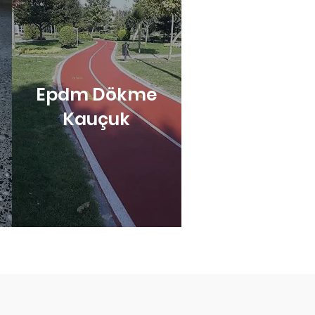
Epdm Dökme
Kauçuk