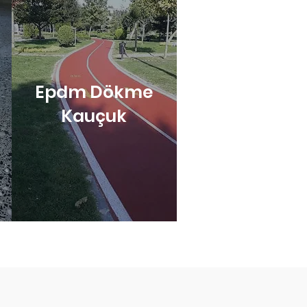
Epdm Dökme
Kauçuk