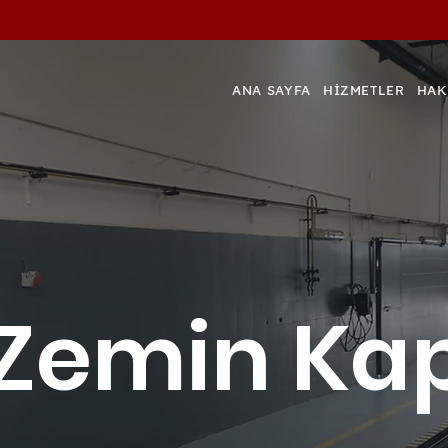
ANA SAYFA
HİZMETLER
HAK
 Zemin K