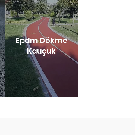
Epdm Dökme
Kauçuk