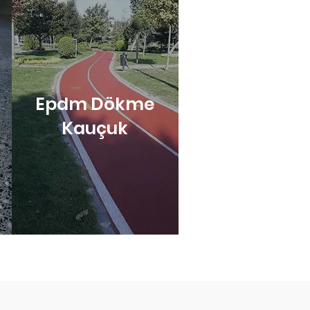
Epdm Dökme
Kauçuk