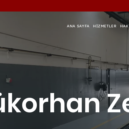
ANA SAYFA
HİZMETLER
HAK
ükorhan Z