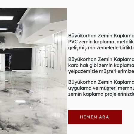
Büyükorhan Zemin Kaplama taş
PVC zemin kaplama, metalik 
gelişmiş malzemelerle birlik
Büyükorhan Zemin Kaplama g
karo halı gibi zemin kaplama
yelpazemizle müşterilerimiz
Büyükorhan Zemin Kaplama k
uygulama ve müşteri memnuni
zemin kaplama projelerinizde 
HEMEN ARA