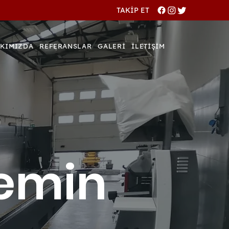
TAKİP ET
KIMIZDA
REFERANSLAR
GALERİ
İLETİŞİM
emin